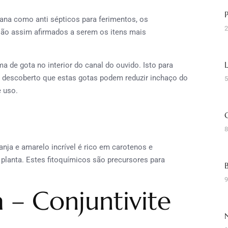
cana como anti sépticos para ferimentos, os
2
 são assim afirmados a serem os itens mais
a de gota no interior do canal do ouvido. Isto para
Foi descoberto que estas gotas podem reduzir inchaço do
5
 uso.
8
anja e amarelo incrível é rico em carotenos e
planta. Estes fitoquímicos são precursores para
9
 – Conjuntivite