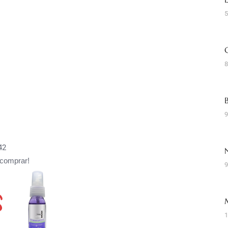
5
8
9
42
comprar!
9
1