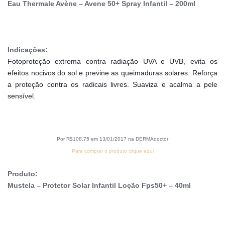
Eau Thermale Avène – Avene 50+ Spray Infantil – 200ml
Indicações:
Fotoproteção extrema contra radiação UVA e UVB, evita os 
efeitos nocivos do sol e previne as queimaduras solares. Reforça 
a proteção contra os radicais livres. Suaviza e acalma a pele 
sensível.
Por R$108,75 em 13/01/2017 na DERMAdoctor
Para comprar o produto clique aqui
Produto:
Mustela – Protetor Solar Infantil Loção Fps50+ – 40ml