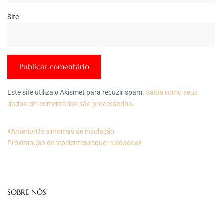
Site
Este site utiliza o Akismet para reduzir spam.
Saiba como seus
dados em comentários são processados
.
Anterior
Os sintomas de insolação
Próximo
Uso de repelentes requer cuidados
SOBRE NÓS