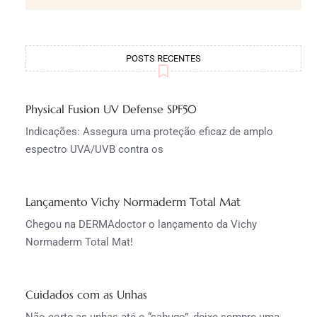
POSTS RECENTES
Physical Fusion UV Defense SPF50
Indicações: Assegura uma proteção eficaz de amplo
espectro UVA/UVB contra os
Lançamento Vichy Normaderm Total Mat
Chegou na DERMAdoctor o lançamento da Vichy
Normaderm Total Mat!
Cuidados com as Unhas
Não corte as unhas até o “sabugo”, deixe sempre uma