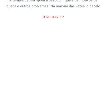
A terapia capilar ajuda a descobrir quais os motivos da
queda e outros problemas. Na maioria das vezes, o cabelo
Leia mais >>