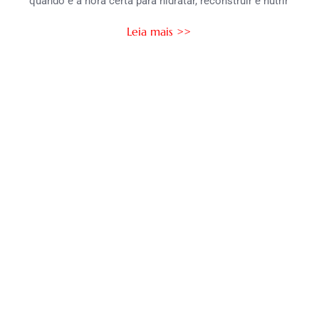
quando é a hora certa para hidratar, reconstruir e nutrir
Leia mais >>