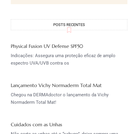
POSTS RECENTES
Physical Fusion UV Defense SPF50
Indicações: Assegura uma proteção eficaz de amplo
espectro UVA/UVB contra os
Lançamento Vichy Normaderm Total Mat
Chegou na DERMAdoctor o lançamento da Vichy
Normaderm Total Mat!
Cuidados com as Unhas
Não corte as unhas até o “sabugo”, deixe sempre uma